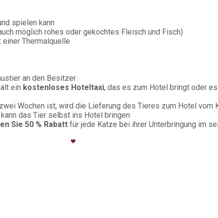
und spielen kann
auch möglich rohes oder gekochtes Fleisch und Fisch)
 einer Thermalquelle
ustier an den Besitzer
hält ein
kostenloses Hoteltaxi
, das es zum Hotel bringt oder e
 zwei Wochen ist, wird die Lieferung des Tieres zum Hotel vom K
kann das Tier selbst ins Hotel bringen
ten Sie 50 % Rabatt
für jede Katze bei ihrer Unterbringung im 
ögel und andere Haustiere freut sich auf Ihren Besuch.