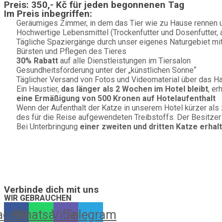
Preis:
350,- Kč für jeden begonnenen Tag
Im Preis inbegriffen:
Geräumiges Zimmer, in dem das Tier wie zu Hause rennen 
Hochwertige Lebensmittel (Trockenfutter und Dosenfutter, 
Tägliche Spaziergänge durch unser eigenes Naturgebiet mit
Bürsten und Pflegen des Tieres
30% Rabatt
auf alle Dienstleistungen im Tiersalon
Gesundheitsförderung unter der „künstlichen Sonne“
Täglicher Versand von Fotos und Videomaterial über das Ha
Ein Haustier,
das länger als 2 Wochen im Hotel bleibt
, er
eine Ermäßigung von 500 Kronen auf Hotelaufenthalt
Wenn der Aufenthalt der Katze in unserem Hotel kürzer als
des für die Reise aufgewendeten Treibstoffs. Der Besitzer 
Bei Unterbringung
einer zweiten und dritten Katze erhal
Ein Hotel für Hunde, Katzen, Kaninchen, Meerschweinchen, Hamster, V
Verbinde dich mit uns
WIR GEBRAUCHEN
acebook
Whatsapp
Viber
Telegram