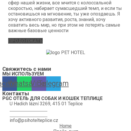
сфер нашей жизни, все мчится с колоссальной
скоростью, набирает сумасшедший темп, и если ты
остановишься на мгновение, ты уже опоздаешь. Я
хочу активного развития, роста, знаний, хочу
охватить весь мир, но при этом не потерять самые
важные базовые ценности
ПРОДОЛЖАТЬ
Отель для собак, кошек, кроликов, морских свинок, хомяков,
птиц и других домашних животных всегда вам рад! Ждем Вас!
Свяжитесь с нами
МЫ ИСПОЛЬЗУЕМ
acebook
Whatsapp
Viber
Telegram
Контакты
PGC ОТЕЛЬ ДЛЯ СОБАК И КОШЕК ТЕПЛИЦЕ
U Hadích lázní 3269, 415 01 Teplice
+420 774 665 584
+420 776 390 035
info@psihotelteplice.cz
Home