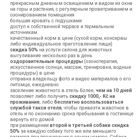
прекрасным дневным освещением и видом из окна
на горы и растения, с регулярным проветриванием и
озонированием помещения
большая кровать с подушками
доступ к собственной террасе и термальным
источникам
качественный корм в цене (сухой корм, консервы
либо индивидуальное приготовление пищи)
скидка 50%
на услуги салона для животных
выгуливание несколько раз в день
оздоровительные процедуры
(озонотерапия,
искусственное солнце, массаж, тренировки, водные
процедуры) в цене
отправка владельцу фото и видео материалов о его
питомце, ежедневно
заселение животного в отель более,
чем на 10 дней
позволяет либо получить
скидку 1000,- Kč на
проживание
, либо
бесплатно воспользоваться
службой такси отеля
, чтобы привезти животное в
отель и по окончанию срока пребывания в гостинице
вернуть его домой
при размещении
второй и третьей собаки скидка
50%
за каждую собаку того же или меньшего
размера при проживании в одном номере. Собаки